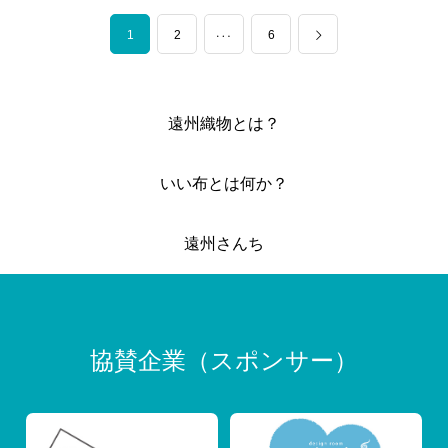
1
…
2
6
遠州織物とは？
いい布とは何か？
遠州さんち
協賛企業（スポンサー）