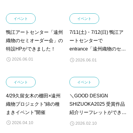
イベント
イベント
鴨江アートセンター「遠州
7/11(土)・7/12(日) 鴨江ア
織物のセミオーダー会」の
ートセンターで
特設HPができました！
entrance「遠州織物のセミ
オーダー会」を開催しま
2026.06.01
2026.06.01
す！
イベント
イベント
4/29久留女木の棚田×遠州
＼GOOD DESIGN
織物プロジェクト”綿の種
SHIZUOKA2025 受賞作品
まきイベント”開催
紹介リーフレットができあ
がりました／
2026.04.10
2026.02.10