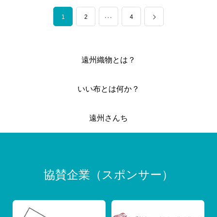
1
…
2
4
遠州織物とは？
いい布とは何か？
遠州さんち
協賛企業（スポンサー）