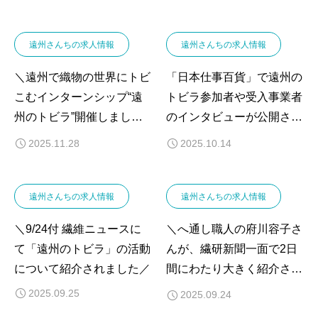
遠州さんちの求人情報
遠州さんちの求人情報
＼遠州で織物の世界にトビ
「日本仕事百貨」で遠州の
こむインターンシップ“遠
トビラ参加者や受入事業者
州のトビラ”開催しまし
のインタビューが公開され
た！／
ました‼︎
2025.11.28
2025.10.14
遠州さんちの求人情報
遠州さんちの求人情報
＼9/24付 繊維ニュースに
＼へ通し職人の府川容子さ
て「遠州のトビラ」の活動
んが、繊研新聞一面で2日
について紹介されました／
間にわたり大きく紹介され
ました！／
2025.09.25
2025.09.24