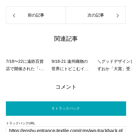
前の記事
次の記事
関連記事
7/18〜22に遠鉄百貨
9/18-21 遠州織物の
＼グッドデザイン
店で開催された「-サ
世界にトビこむイン
ずおか「大賞」受
ンチノ-」に出展しま
ターンシッププログ
報告の様子を静岡
した！
ラム「遠州のトビ
聞・中日新聞に掲
コメント
ラ」開催します！
していただきまし
た！／
0 トラックバック
トラックバックURL