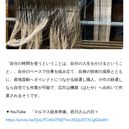
「自分の時間を使うということは、自分の人生をかけるというこ
と」。自分のペースで仕事を組み立て、自身の技術の成長ととも
に、産地貢献へダイレクトにつながる経通し職人。小巾の経通し
なら自宅でも作業が可能で、広巾は機屋（はたや）へ出向いて作
業されるそうです。
▼YouTube 「マルマス経糸準備」府川さんの日々
https://youtu.be/QsLPCnKd7NQ?si=X5QuDTXCglGka8rI