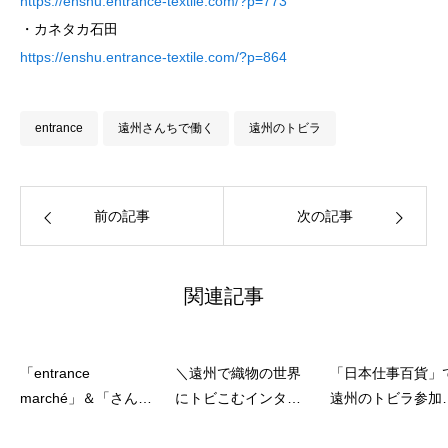
https://enshu.entrance-textile.com/?p=773
・カネタカ石田
https://enshu.entrance-textile.com/?p=864
entrance
遠州さんちで働く
遠州のトビラ
前の記事
次の記事
関連記事
「entrance
＼遠州で織物の世界
「日本仕事百貨」
marché」＆「さんち
にトビこむインター
遠州のトビラ参加
職人トーク」開催し
ンシップ“遠州のトビ
や受入事業者のイ